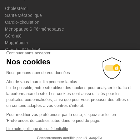
Cholestérol
Santé Métabolique
Cardio-circulation
Ménopause & Périménopause
Sérénité
Magnésium
Oméga-3 Végétal
Sommeil
Multi-vitamines
Collagène Marin Beauté
Collagène Marin Articulations
Tous nos compléments
Nos conseils
Quels sont les bienfaits d'un apport de collagène marin pour le
confort articulaire ?
Quels sont les bienfaits beauté du collagène marin ? (peau,
cheveux, ongles)
Collagène : comment bien le choisir ?
Tous nos articles