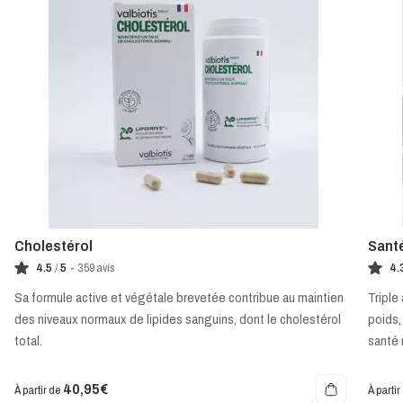
Cholestérol
Sant
4.5
/
5
-
359
avis
4.
Sa formule active et végétale brevetée contribue au maintien
Triple 
des niveaux normaux de lipides sanguins, dont le cholestérol
poids,
total.
santé 
40,95€
À partir de
À partir