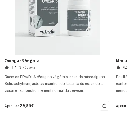
Oméga-3 Végétal
Méno
4.4
/
5
-
33
avis
4.
Riche en EPA/DHA d'origine végétale issus de microalgues
Bouffé
Schizochytrium, aide au maintien de la santé du cœur, de la
confor
vision et au fonctionnement normal du cerveau.
ménop
29,95€
À partir de
À partir